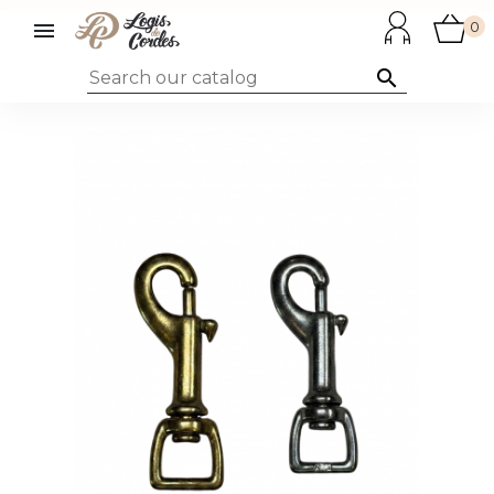

0
