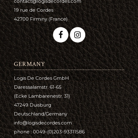
contact@logisdecordes.com
19 rue de Cordes
42700 Firminy (France)
GERMANY
Logis De Cordes GmbH
Daressalamstr. 61-65
(Ecke Lambarenestr. 31)
47249 Duisburg
Deutschland/Germany
info@logisdecordes.com
phone : 0049-(0)203-93311586