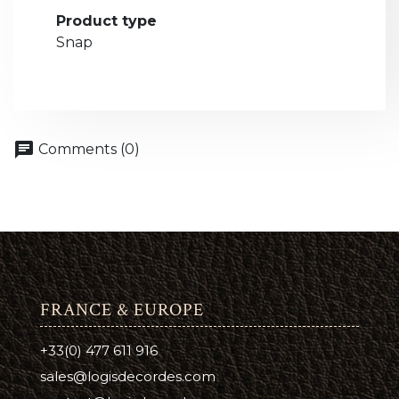
Product type
Snap
chat
Comments (0)
FRANCE & EUROPE
+33(0) 477 611 916
sales@logisdecordes.com