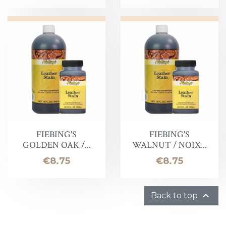
FIEBING'S
FIEBING'S
GOLDEN OAK /...
WALNUT / NOIX...
Price
Price
€8.75
€8.75

Back to top