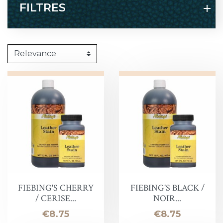
FILTRES
FIEBING'S CHERRY
FIEBING'S BLACK /
/ CERISE...
NOIR...
Price
Price
€8.75
€8.75